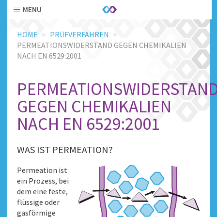
MENU
Skip
HOME
PRÜFVERFAHREN
to
PERMEATIONSWIDERSTAND GEGEN CHEMIKALIEN
main
NACH EN 6529:2001
content
PERMEATIONSWIDERSTAN
GEGEN CHEMIKALIEN
NACH EN 6529:2001
WAS IST PERMEATION?
Permeation ist
ein Prozess, bei
dem eine feste,
flüssige oder
gasförmige