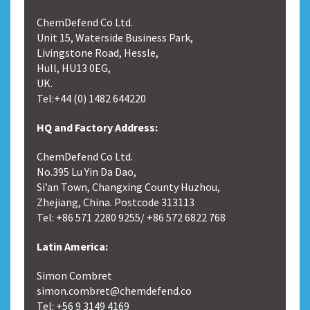
ChemDefend Co Ltd.
Unit 15, Waterside Business Park,
Livingstone Road, Hessle,
Hull, HU13 0EG,
UK.
Tel:+44 (0) 1482 644220
HQ and Factory Address:
ChemDefend Co Ltd.
No.395 Lu Yin Da Dao,
Si’an Town, Changxing County Huzhou,
Zhejiang, China. Postcode 313113
Tel: +86 571 2280 9255/ +86 572 6822 768
Latin America:
Simon Combret
simon.combret@chemdefend.co
Tel: +56 9 3149 4169