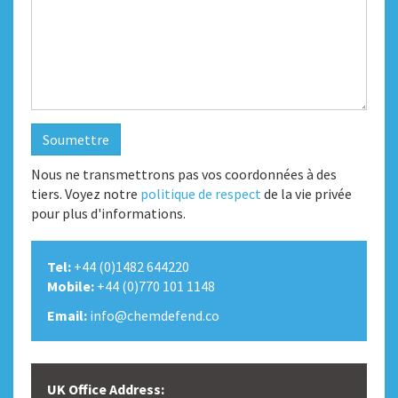
Soumettre
Nous ne transmettrons pas vos coordonnées à des
tiers. Voyez notre
politique de respect
de la vie privée
pour plus d'informations.
Tel:
+44 (0)1482 644220
Mobile:
+44 (0)770 101 1148
Email:
info@chemdefend.co
UK Office Address: