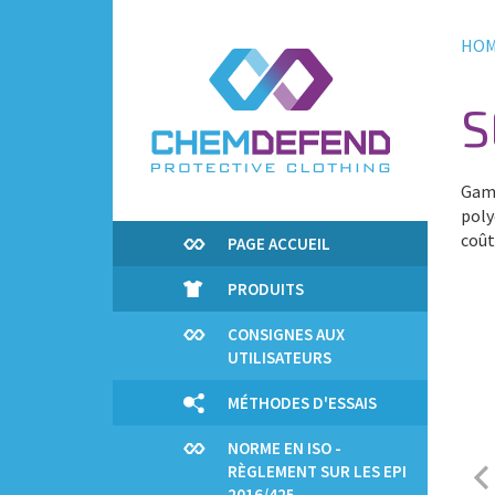
Skip
to
HO
main
content
S
Gamm
poly
coût
PAGE ACCUEIL
PRODUITS
CONSIGNES AUX
UTILISATEURS
MÉTHODES D'ESSAIS
NORME EN ISO -
RÈGLEMENT SUR LES EPI
2016/425