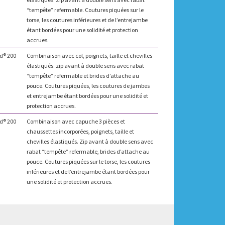
“tempête” refermable. Coutures piquées sur le
torse, les coutures inférieures et de l’entrejambe
étant bordées pour une solidité et protection
accrues.
d® 200
Combinaison avec col, poignets, taille et chevilles
élastiqués. zip avant à double sens avec rabat
“tempête” refermable et brides d’attache au
pouce. Coutures piquées, les coutures de jambes
et entrejambe étant bordées pour une solidité et
protection accrues.
d® 200
Combinaison avec capuche 3 pièces et
chaussettes incorporées, poignets, taille et
chevilles élastiqués. Zip avant à double sens avec
rabat “tempête” refermable, brides d’attache au
pouce. Coutures piquées sur le torse, les coutures
inférieures et de l’entrejambe étant bordées pour
une solidité et protection accrues.