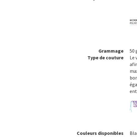
Grammage
50
Type de couture
Le 
afi
max
bon
éga
ent
Couleurs disponibles
Bla