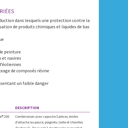
RIÉES
uction dans lesquels une protection contre la
sation de produits chimiques et liquides de bas
ue
de peinture
 et navires
d’éoliennes
geage de composés résine
sentant un faible danger
DESCRIPTION
d® 200
Combinaison avec capuche 3 pièces, brides
d’attache au pouce, poignets, taille et chevilles
élastiqués. Zip avant à double sens avec rabat