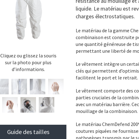
résistance au mouillage et
liquide. Le matériau est re
charges électrostatiques.
Le matériau de la gamme Chem
combinaison est construite po
une quantité généreuse de tissu
permettant une liberté de mo
Cliquez ou glissez la souris
sur la photo pour plus
Le vêtement intègre un certa
d’informations.
clés qui permettent d’optimise
facilitent le port et le retrait.
Le vêtement comporte des cou
parties cruciales de la combin
avec un matériau barrière. Ceci
mouillage de la combinaison.
Le matériau ChemDefend 200®
Guide des tailles
coutures piquées ne fournissen
pathogènes transmis par le s