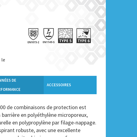
 le
NNÉES DE
ACCESSOIRES
RFORMANCE
 de combinaisons de protection est
lm barrière en polyéthylène microporeux,
urelle en polypropylène par filage-nappage.
spirant robuste, avec une excellente