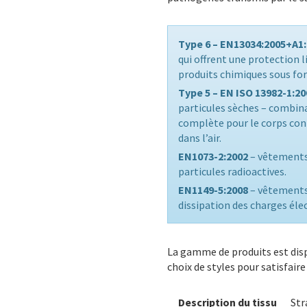
Type 6 – EN13034:2005+A1
qui offrent une protection 
produits chimiques sous for
Type 5 – EN ISO 13982-1:2
particules sèches – combin
complète pour le corps cont
dans l’air.
EN1073-2:2002
– vêtements
particules radioactives.
EN1149-5:2008
– vêtements 
dissipation des charges éle
La gamme de produits est dispo
choix de styles pour satisfaire
Description du tissu
Str