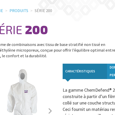
ME
PRODUITS
SÉRIE 200
ÉRIE
200
e de combinaisons avec tissu de base stratifié non tissé en
éthylène microporeux, conçue pour offrir l’équilibre optimal entre
, le confort et la durabilité.
DO
CARACTÉRISTIQUES
PE
La gamme ChemDefend® 200
construite à partir d’un fi
collé sur une couche struct
Ceci fournit un matériau re