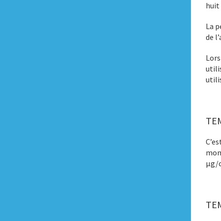
huit
La p
de l
Lors
util
utili
TEM
C’es
mome
μg/c
TEM