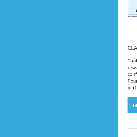
CL
Conf
rési
conf
Pour
perf
Te