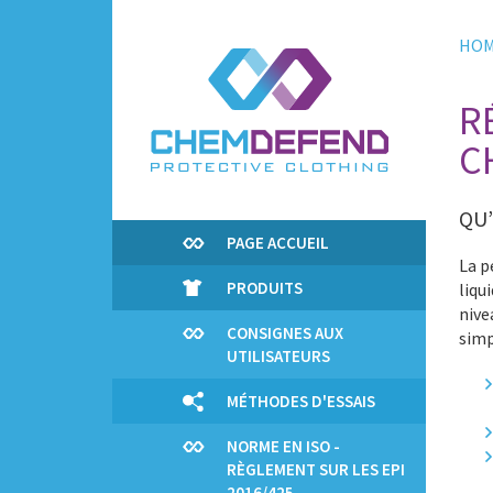
Skip
to
HO
main
content
R
C
QU’
PAGE ACCUEIL
La p
PRODUITS
liqu
nive
CONSIGNES AUX
simp
UTILISATEURS
MÉTHODES D'ESSAIS
NORME EN ISO -
RÈGLEMENT SUR LES EPI
2016/425