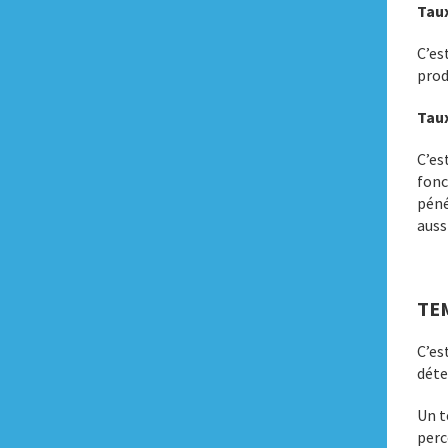
Taux
C’es
prod
Tau
C’es
fonc
péné
auss
TE
C’es
déte
Un t
perc