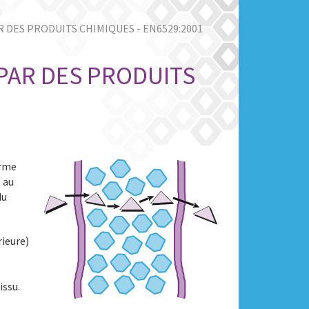
 DES PRODUITS CHIMIQUES - EN6529:2001
PAR DES PRODUITS
orme
 au
du
rieure)
issu.