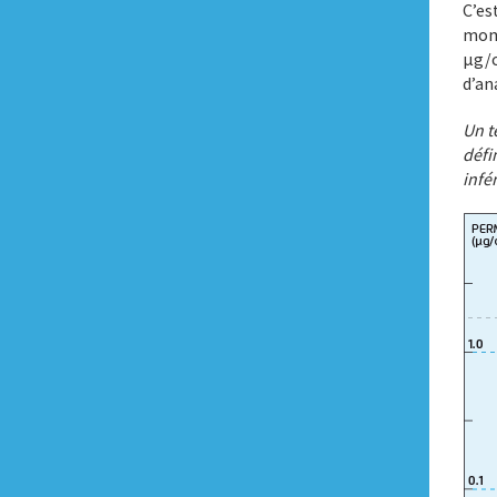
C’es
mome
μg/c
d’an
Un t
défi
infér