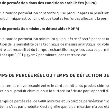
 de perméation dans des conditions stabilisées (SSPR)
t le taux de perméation constante qui se produit après la pénétratio
uit chimique est continu et que toutes les forces affectant la perm
x de perméation minimum détectable (MDPR)
t le taux de perméation minimum qui peut être détecté pendant u
tion de la sensibilité de la technique de mesure analytique, du vol
tré est recueilli et du temps d’échantillonnage. Les taux de pe
i bas que 0,001 μg/cm2 par minute, dans certains cas.
MPS DE PERCÉE RÉEL OU TEMPS DE DÉTECTION DE
t le temps moyen écoulé entre le contact initial du produit chimique
ction du produit chimique sur la surface intérieure par l’appareil d
emps de percée réel de >480 minutes et un taux de perméation “nd”
ée ne s’est pas produite. Ceci signifie que la perméation n’a pas 