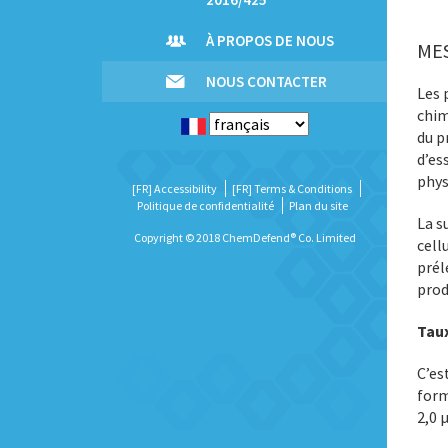
À PROPOS DE NOUS
ME
NOUS CONTACTER
Les 
chim
du p
d’es
phys
[FR] Accessibility
[FR] Terms & Conditions
Politique de confidentialité
Plan du site
La s
Copyright © 2018 ChemDefend® Co. Limited
cell
prél
prod
Tau
C’es
form
2,0 