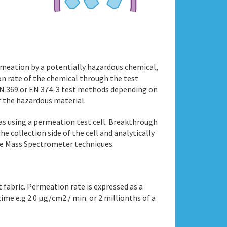
ermeation by a potentially hazardous chemical,
n rate of the chemical through the test
EN 369 or EN 374-3 test methods depending on
of the hazardous material.
 gas using a permeation test cell. Breakthrough
e collection side of the cell and analytically
se Mass Spectrometer techniques.
fabric. Permeation rate is expressed as a
ime e.g 2.0 µg/cm2 / min. or 2 millionths of a