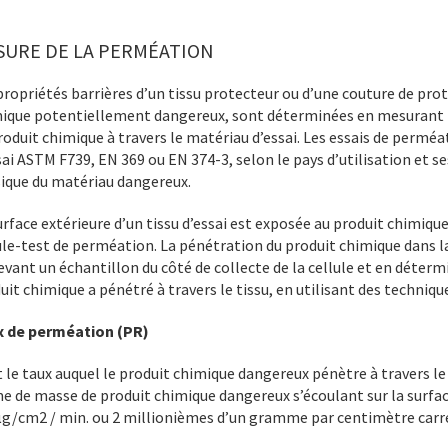
SURE DE LA PERMÉATION
propriétés barrières d’un tissu protecteur ou d’une couture de pro
ique potentiellement dangereux, sont déterminées en mesurant l
roduit chimique à travers le matériau d’essai. Les essais de permé
sai ASTM F739, EN 369 ou EN 374-3, selon le pays d’utilisation et s
ique du matériau dangereux.
urface extérieure d’un tissu d’essai est exposée au produit chimique
ule-test de perméation. La pénétration du produit chimique dans la
evant un échantillon du côté de collecte de la cellule et en déter
uit chimique a pénétré à travers le tissu, en utilisant des techniq
x de perméation (PR)
t le taux auquel le produit chimique dangereux pénètre à travers l
e de masse de produit chimique dangereux s’écoulant sur la surfac
µg/cm2 / min. ou 2 millionièmes d’un gramme par centimètre carr