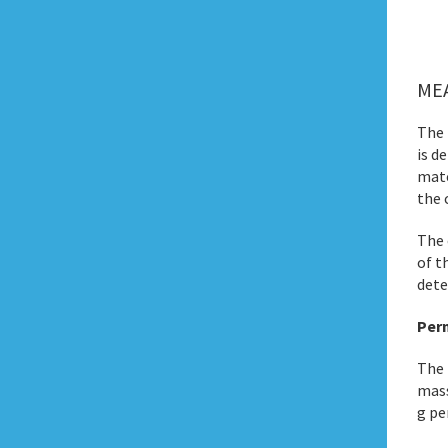
ME
The 
is d
mate
the 
The 
of t
dete
Per
The 
mass
g pe