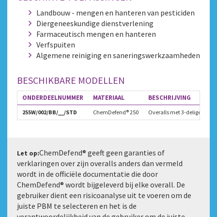
Landbouw - mengen en hanteren van pesticiden
Diergeneeskundige dienstverlening
Farmaceutisch mengen en hanteren
Verfspuiten
Algemene reiniging en saneringswerkzaamheden
BESCHIKBARE MODELLEN
ONDERDEELNUMMER
MATERIAAL
BESCHRIJVING
255W/002/BB/__/STD
ChemDefend® 250
Overalls met 3-delige kap, 
ChemDefend® geeft geen garanties of
Let op:
verklaringen over zijn overalls anders dan vermeld
wordt in de officiële documentatie die door
ChemDefend® wordt bijgeleverd bij elke overall. De
gebruiker dient een risicoanalyse uit te voeren om de
juiste PBM te selecteren en het is de
verantwoordelijkheid van de gebruiker om de juiste