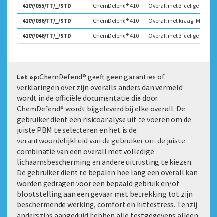
410Y/055/TT/_/STD
ChemDefend® 410
Overall met 3-delige kap. Me
410Y/036/TT/_/STD
ChemDefend® 410
Overall met kraag. Met inter
410Y/046/TT/_/STD
ChemDefend® 410
Overall met 3-delige capuch
ChemDefend® geeft geen garanties of
Let op:
verklaringen over zijn overalls anders dan vermeld
wordt in de officiële documentatie die door
ChemDefend® wordt bijgeleverd bij elke overall. De
gebruiker dient een risicoanalyse uit te voeren om de
juiste PBM te selecteren en het is de
verantwoordelijkheid van de gebruiker om de juiste
combinatie van een overall met volledige
lichaamsbescherming en andere uitrusting te kiezen.
De gebruiker dient te bepalen hoe lang een overall kan
worden gedragen voor een bepaald gebruik en/of
blootstelling aan een gevaar met betrekking tot zijn
beschermende werking, comfort en hittestress. Tenzij
anderszins aangeduid hebben alle testgegevens alleen