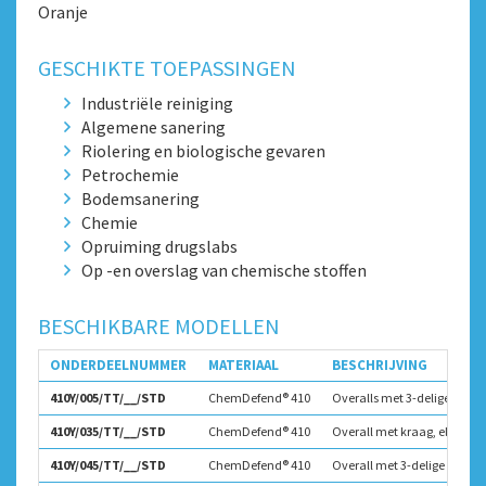
Oranje
GESCHIKTE TOEPASSINGEN
Industriële reiniging
Algemene sanering
Riolering en biologische gevaren
Petrochemie
Bodemsanering
Chemie
Opruiming drugslabs
Op -en overslag van chemische stoffen
BESCHIKBARE MODELLEN
ONDERDEELNUMMER
MATERIAAL
BESCHRIJVING
410Y/005/TT/__/STD
ChemDefend® 410
Overalls met 3-delige kap, d
410Y/035/TT/__/STD
ChemDefend® 410
Overall met kraag, elastiek 
410Y/045/TT/__/STD
ChemDefend® 410
Overall met 3-delige kap en 